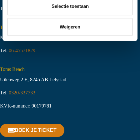
t
Selectie toestaan
Tel.
06-51058490
i
e
Weigeren
Toms Creek Appeltern
Molenstraat 10
,
6629 KJ Appeltern
Tel.
06-45571829
Toms Beach
Uilenweg 2 E, 8245 AB Lelystad
Tel.
0320-337733
KVK-nummer: 90179781
BOEK JE TICKET