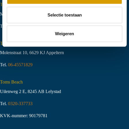
Toms Creek Zwolle
c
t
Middeldijk 20, 8094 PS Hattemerbroek
Selectie toestaan
i
Tel.
06-51058490
e
Weigeren
Toms Creek Appeltern
Molenstraat 10
,
6629 KJ Appeltern
Tel.
06-45571829
Toms Beach
Uilenweg 2 E, 8245 AB Lelystad
Tel.
0320-337733
KVK-nummer: 90179781