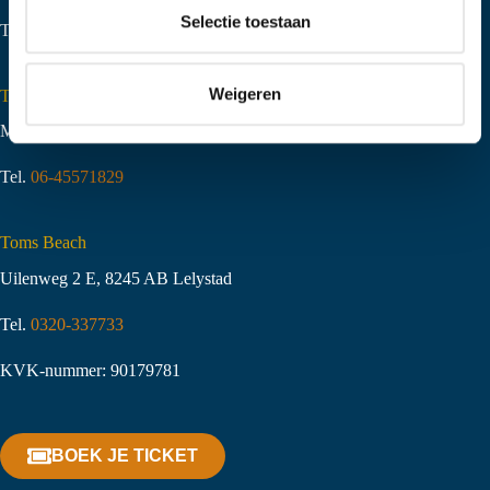
t
Selectie toestaan
Tel.
06-51058490
i
e
Weigeren
Toms Creek Appeltern
Molenstraat 10
,
6629 KJ Appeltern
Tel.
06-45571829
Toms Beach
Uilenweg 2 E, 8245 AB Lelystad
Tel.
0320-337733
KVK-nummer: 90179781
BOEK JE TICKET