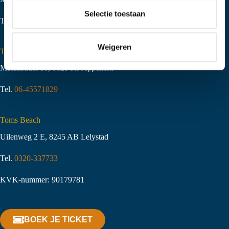
t
Selectie toestaan
Tel.
06-51058490
i
e
Weigeren
Toms Creek Appeltern
Molenstraat 10
,
6629 KJ Appeltern
Tel.
06-45571829
Toms Beach
Uilenweg 2 E, 8245 AB Lelystad
Tel.
0320-337733
KVK-nummer: 90179781
BOEK JE TICKET