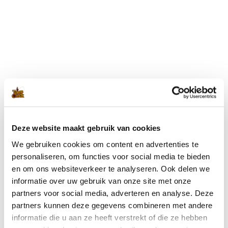
Blijf op de hoogte met onze nieuwsbrief
Wil je op de hoogte blijven van de laatste nieuwtjes van Toms
Creek? Schrijf je dan nu in voor onze nieuwsbrief!
Deze website maakt gebruik van cookies
We gebruiken cookies om content en advertenties te
Ik ga akkoord met de
privacyverklaring
.
(Vereist)
personaliseren, om functies voor social media te bieden
en om ons websiteverkeer te analyseren. Ook delen we
informatie over uw gebruik van onze site met onze
partners voor social media, adverteren en analyse. Deze
partners kunnen deze gegevens combineren met andere
informatie die u aan ze heeft verstrekt of die ze hebben