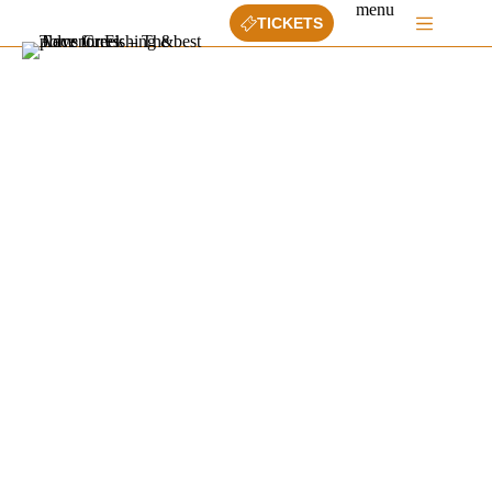
Ga
menu
TICKETS
naar
de
inhoud