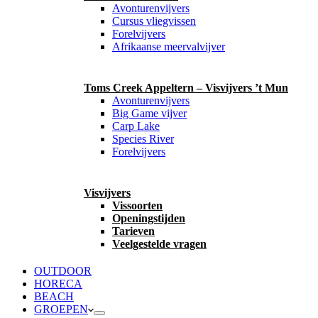
Avonturenvijvers
Cursus vliegvissen
Forelvijvers
Afrikaanse meervalvijver
Toms Creek Appeltern – Visvijvers ’t Mun
Avonturenvijvers
Big Game vijver
Carp Lake
Species River
Forelvijvers
Visvijvers
Vissoorten
Openingstijden
Tarieven
Veelgestelde vragen
OUTDOOR
HORECA
BEACH
GROEPEN