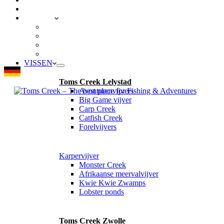
VEELGESTELDE VRAGEN
CONTACT
LOCATIES
Toms Creek Lelystad
Toms Creek Zwolle
Toms Creek Appeltern – Visvijvers ’t Mun
Toms Beach & Surf
VISSEN
Toms Creek Lelystad
Avonturenvijvers
Big Game vijver
Carp Creek
Catfish Creek
Forelvijvers
Karpervijver
Monster Creek
Afrikaanse meervalvijver
Kwie Kwie Zwamps
Lobster ponds
Toms Creek Zwolle