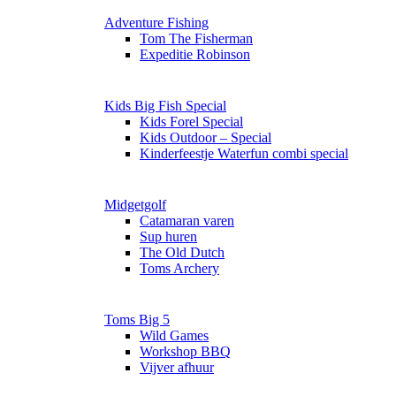
Adventure Fishing
Tom The Fisherman
Expeditie Robinson
Kids Big Fish Special
Kids Forel Special
Kids Outdoor – Special
Kinderfeestje Waterfun combi special
Midgetgolf
Catamaran varen
Sup huren
The Old Dutch
Toms Archery
Toms Big 5
Wild Games
Workshop BBQ
Vijver afhuur