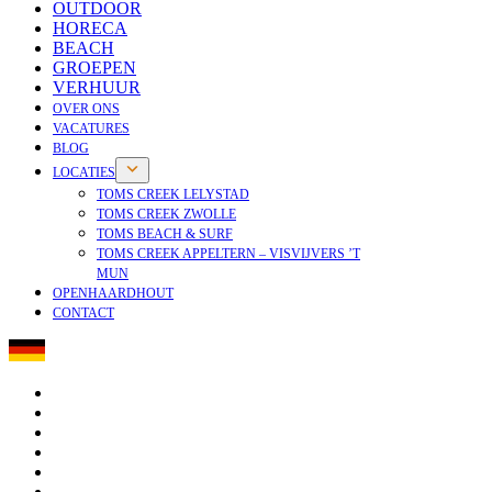
OUTDOOR
HORECA
BEACH
GROEPEN
VERHUUR
OVER ONS
VACATURES
BLOG
LOCATIES
TOMS CREEK LELYSTAD
TOMS CREEK ZWOLLE
TOMS BEACH & SURF
TOMS CREEK APPELTERN – VISVIJVERS ’T
MUN
OPENHAARDHOUT
CONTACT
OPENHAARDHOUT
OVER ONS
VACATURES
NIEUWS
BLOG