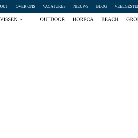
HOUT
OVER ONS
VACATURES
NIEUWS
BLOG
VEELGESTE
VISSEN
OUTDOOR
HORECA
BEACH
GRO