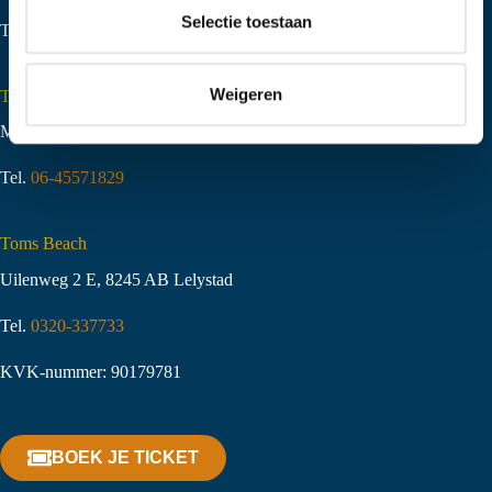
t
Selectie toestaan
Tel.
06-51058490
i
e
Weigeren
Toms Creek Appeltern
Molenstraat 10
,
6629 KJ Appeltern
Tel.
06-45571829
Toms Beach
Uilenweg 2 E, 8245 AB Lelystad
Tel.
0320-337733
KVK-nummer: 90179781
BOEK JE TICKET