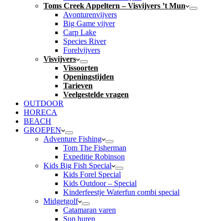
Toms Creek Appeltern – Visvijvers ’t Mun
Avonturenvijvers
Big Game vijver
Carp Lake
Species River
Forelvijvers
Visvijvers
Vissoorten
Openingstijden
Tarieven
Veelgestelde vragen
OUTDOOR
HORECA
BEACH
GROEPEN
Adventure Fishing
Tom The Fisherman
Expeditie Robinson
Kids Big Fish Special
Kids Forel Special
Kids Outdoor – Special
Kinderfeestje Waterfun combi special
Midgetgolf
Catamaran varen
Sup huren