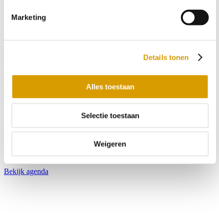
Marketing
Details tonen
Tickets
menu
Alles toestaan
Menu
Selectie toestaan
Bekijk openingstijden
Weigeren
Bekijk tarieven
Bekijk agenda
Blijf op de hoogte met onze nieuwsbrief
Wil je op de hoogte blijven van de laatste nieuwtjes van Toms
Creek? Schrijf je dan nu in voor onze nieuwsbrief!