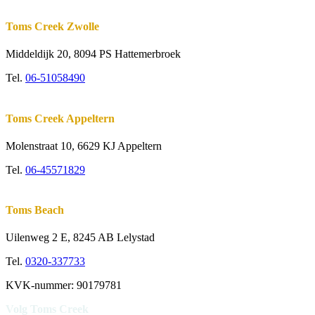
Toms Creek Zwolle
Middeldijk 20, 8094 PS Hattemerbroek
Tel.
06-51058490
Toms Creek Appeltern
Molenstraat 10
,
6629 KJ Appeltern
Tel.
06-45571829
Toms Beach
Uilenweg 2 E, 8245 AB Lelystad
Tel.
0320-337733
KVK-nummer: 90179781
Volg Toms Creek