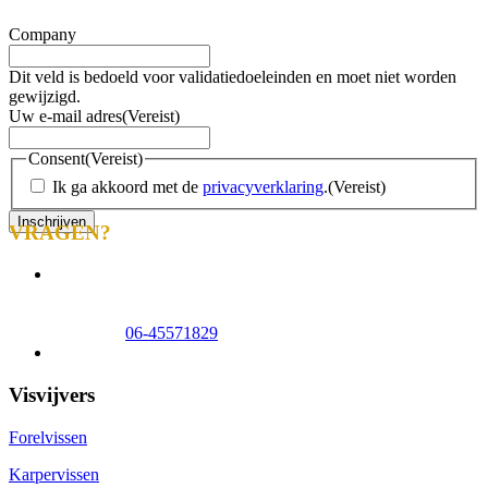
Company
Dit veld is bedoeld voor validatiedoeleinden en moet niet worden
gewijzigd.
Uw e-mail adres
(Vereist)
Consent
(Vereist)
Ik ga akkoord met de
privacyverklaring
.
(Vereist)
VRAGEN?
info@tomscreek.nl
Lelystad
0320-320140
Zwolle
06-51058490
Appeltern
06-45571829
Veelgestelde vragen
Visvijvers
Forelvissen
Karpervissen