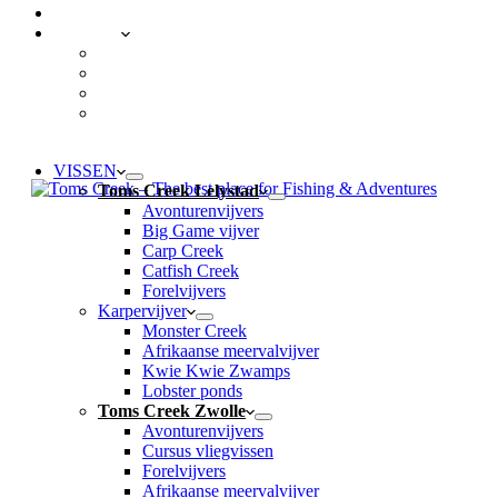
CONTACT
LOCATIES
Toms Creek Lelystad
Toms Creek Zwolle
Toms Creek Appeltern – Visvijvers ’t Mun
Toms Beach & Surf
VISSEN
Toms Creek Lelystad
Avonturenvijvers
Big Game vijver
Carp Creek
Catfish Creek
Forelvijvers
Karpervijver
Monster Creek
Afrikaanse meervalvijver
Kwie Kwie Zwamps
Lobster ponds
Toms Creek Zwolle
Avonturenvijvers
Cursus vliegvissen
Forelvijvers
Afrikaanse meervalvijver