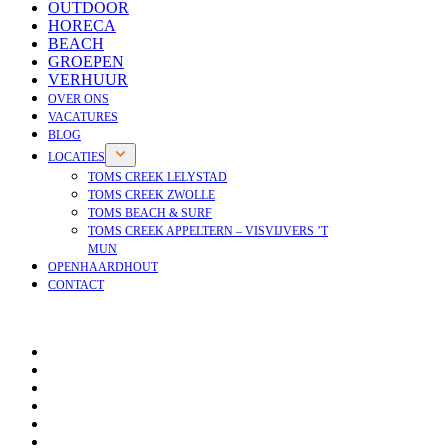
OUTDOOR
HORECA
BEACH
GROEPEN
VERHUUR
OVER ONS
VACATURES
BLOG
LOCATIES
TOMS CREEK LELYSTAD
TOMS CREEK ZWOLLE
TOMS BEACH & SURF
TOMS CREEK APPELTERN – VISVIJVERS ’T
MUN
OPENHAARDHOUT
CONTACT
OPENHAARDHOUT
OVER ONS
VACATURES
NIEUWS
BLOG
VEELGESTELDE VRAGEN