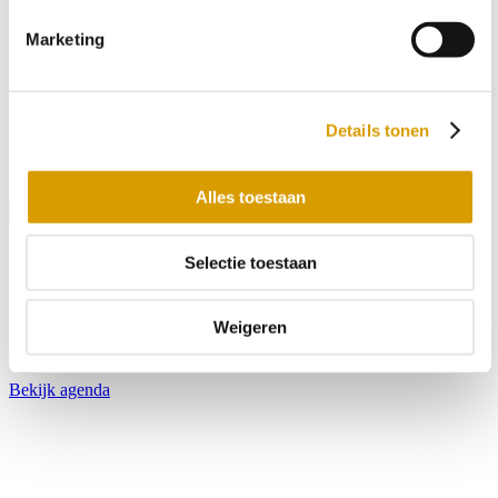
Marketing
Details tonen
Tickets
menu
Alles toestaan
Menu
Selectie toestaan
Bekijk openingstijden
Weigeren
Bekijk tarieven
Bekijk agenda
Blijf op de hoogte met onze nieuwsbrief
Wil je op de hoogte blijven van de laatste nieuwtjes van Toms
Creek? Schrijf je dan nu in voor onze nieuwsbrief!