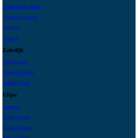
Avontuurlijk vissen
Kwie kwie vissen
Tarieven
Agenda
Zakelijk
Bedrijfsuitjes
Eten & Drinken
Afhuur Vijver
Uitjes
Groepen
Kinderfeestjes
Eten & Drinken