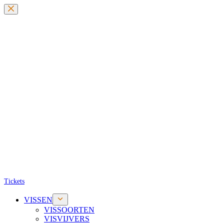
Ga
naar
de
inhoud
Tickets
VISSEN
VISSOORTEN
VISVIJVERS