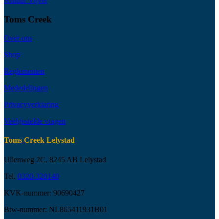
Afhuur Vijver
Toms Creek
Over ons
Shop
Reglementen
Mededelingen
Privacyverklaring
Veelgestelde vragen
Toms Creek Lelystad
Uilenweg 2C, 8245 AB Lelystad
Tel.
0320-320140
KVK-nummer: 90690427
Btw-nummer: NL865411931B01