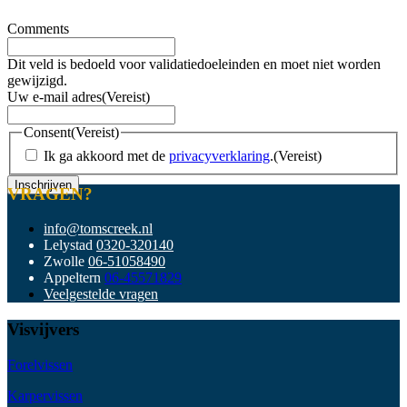
Comments
Dit veld is bedoeld voor validatiedoeleinden en moet niet worden
gewijzigd.
Uw e-mail adres
(Vereist)
Consent
(Vereist)
Ik ga akkoord met de
privacyverklaring
.
(Vereist)
VRAGEN?
info@tomscreek.nl
Lelystad
0320-320140
Zwolle
06-51058490
Appeltern
06-45571829
Veelgestelde vragen
Visvijvers
Forelvissen
Karpervissen